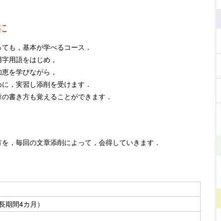
に
っても，基本が学べるコース．
用字用語をはじめ，
知恵を学びながら，
めに，実習し添削を受けます．
章の書き方も覚えることができます．
方を，毎回の文章添削によって，会得していきます．
長期間4カ月）