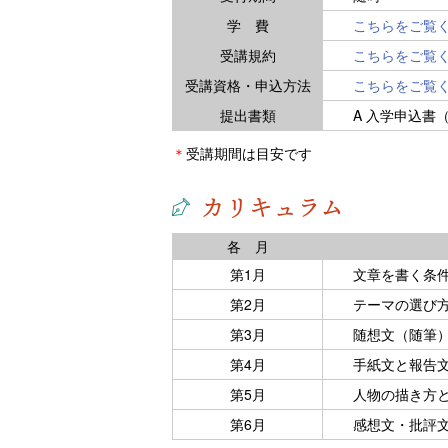
学 費
こちらをご覧
受講規約
こちらをご覧
受講資格・申込方法
こちらをご覧
提出書類
A 入学申込書
＊
受講期間は目安です
カリキュラム
各 月
第1月
文章を書く条
第2月
テーマの選び
第3月
随想文（随筆
第4月
手紙文と報告
第5月
人物の描き方
第6月
感想文・批評