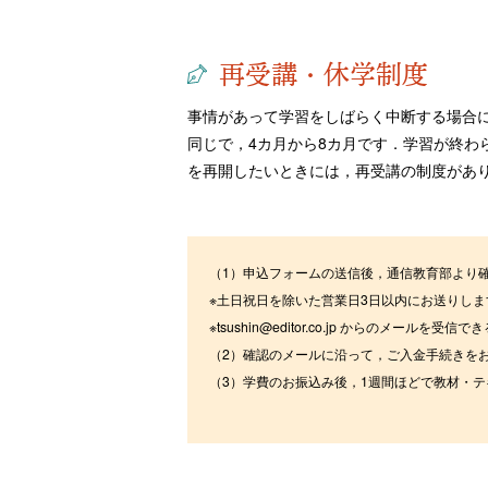
再受講・休学制度
事情があって学習をしばらく中断する場合
同じで，4カ月から8カ月です．学習が終わ
を再開したいときには，再受講の制度があ
（1）申込フォームの送信後，通信教育部より
※土日祝日を除いた営業日3日以内にお送りしま
※tsushin@editor.co.jp からのメール
（2）確認のメールに沿って，ご入金手続きを
（3）学費のお振込み後，1週間ほどで教材・