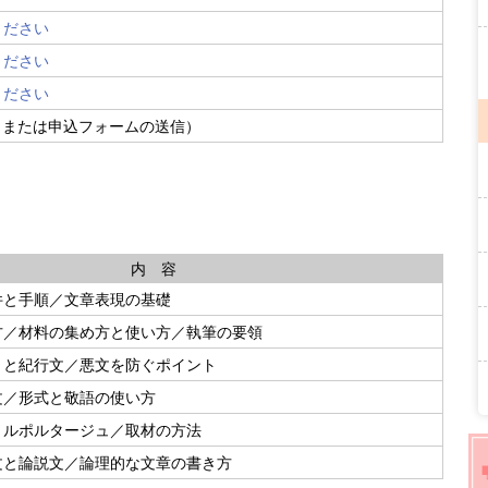
ください
ください
ください
（または申込フォームの送信）
内 容
件と手順／文章表現の基礎
方／材料の集め方と使い方／執筆の要領
）と紀行文／悪文を防ぐポイント
文／形式と敬語の使い方
とルポルタージュ／取材の方法
文と論説文／論理的な文章の書き方