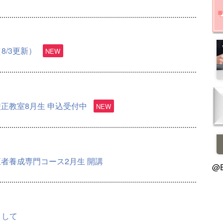
8/3更新）
校正教室8月生 申込受付中
正者養成専門コース2月生 開講
@E
まして