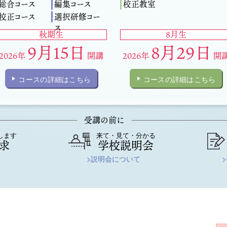
総合コース
編集コース
校正教室
校正コース
選択研修コー
ス
秋期生
8月生
9月15日
8月29日
2026年
開講
2026年
開
コースの詳細はこちら
コースの詳細はこちら
受講の前に
します
来て・見て・分かる
求
学校説明会
>説明会について