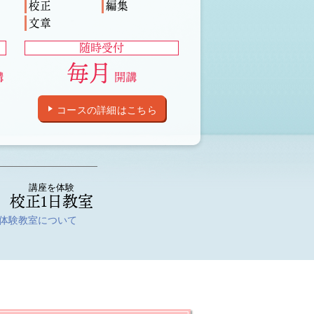
校正
編集
文章
随時受付
毎月
講
開講
コースの詳細はこちら
講座を体験
校正1日教室
>体験教室について