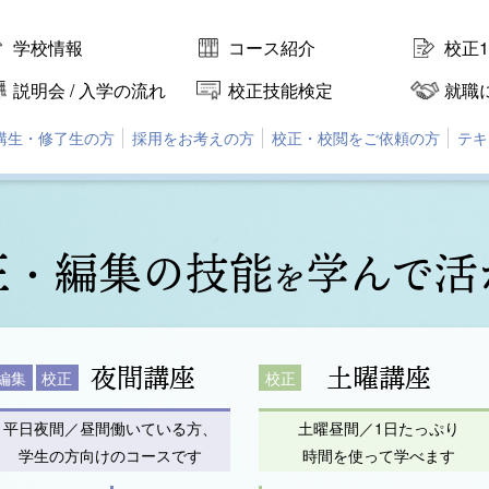
学校情報
コース紹介
校正
説明会 / 入学の流れ
校正技能検定
就職
講生・修了生の方
採用をお考えの方
校正・校閲をご依頼の方
テキ
正・編集の技能
学んで活
を
夜間講座
土曜講座
編集
校正
校正
平日夜間／昼間働いている方、
土曜昼間／1日たっぷり
学生の方向けのコースです
時間を使って学べます