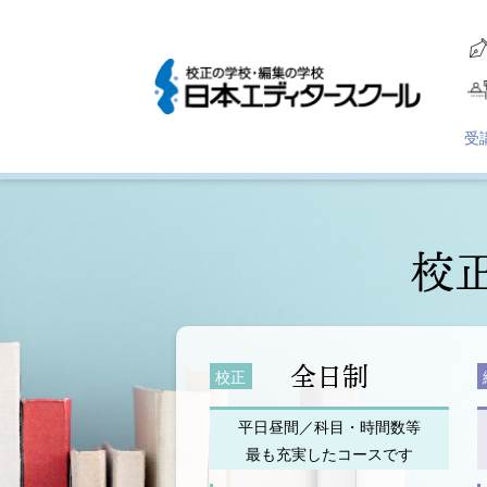
受
校
全日制
校正
平日昼間／科目・時間数等
最も充実したコースです