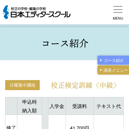
MENU
コース紹介
コース紹介
校正検定訓練〈中級〉
日曜集中講座
申込時
入学金
受講料
テキスト代
納入額
修了
41,700円