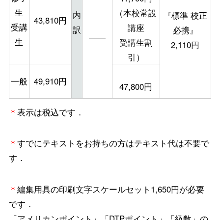
生
（本校常設
内
『標準 校正
43,810円
受講
講座
訳
必携』
――
生
受講生割
2,110円
引）
一般
49,910円
47,800円
＊
表示は税込です．
＊
すでにテキストをお持ちの方はテキスト代は不要で
す．
＊
編集用具の印刷文字スケールセット1,650円が必要
です．
「アメリカンポイント」「DTPポイント」「級数」の