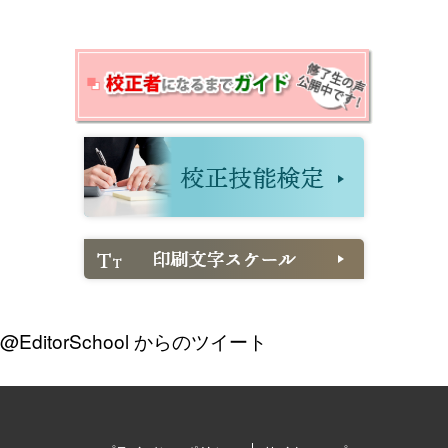
@EditorSchool からのツイート