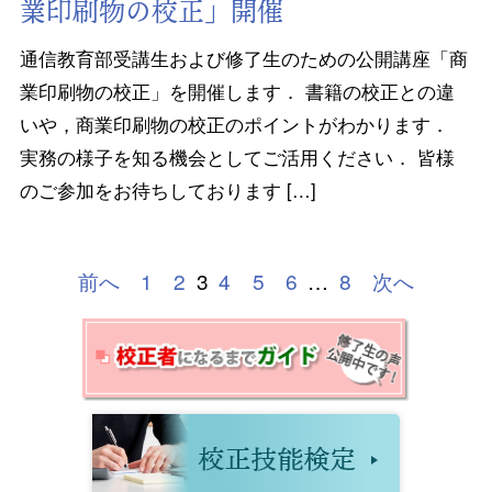
業印刷物の校正」開催
通信教育部受講生および修了生のための公開講座「商
業印刷物の校正」を開催します． 書籍の校正との違
いや，商業印刷物の校正のポイントがわかります．
実務の様子を知る機会としてご活用ください． 皆様
のご参加をお待ちしております […]
前へ
1
2
3
4
5
6
…
8
次へ