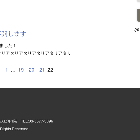
@
再開します
しました！
タリアタリアタリアタリアタリアタリ
へ
1
…
19
20
21
22
 A＆Xビル1階
TEL:03-5577-3096
 Rights Reserved.