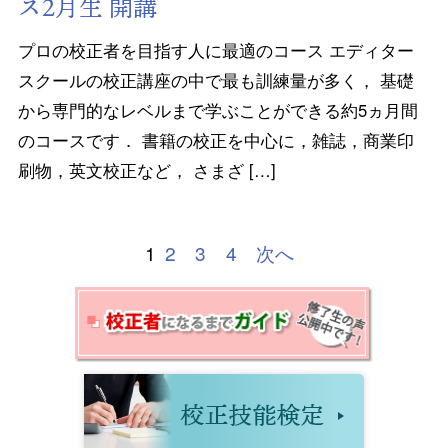
ス2月生 開講
プロの校正者を目指す人に最適のコース エディター
スクールの校正講座の中で最も訓練量が多く， 基礎
から専門的なレベルまで学ぶことができる約5ヵ月間
のコースです． 書籍の校正を中心に，雑誌，商業印
刷物，英文校正など， さまざ […]
1
2
3
4
次へ