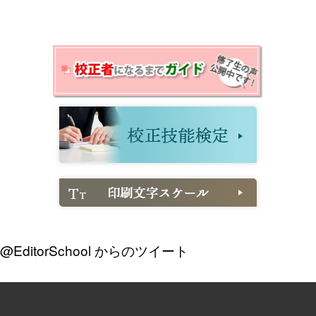
@EditorSchool からのツイート