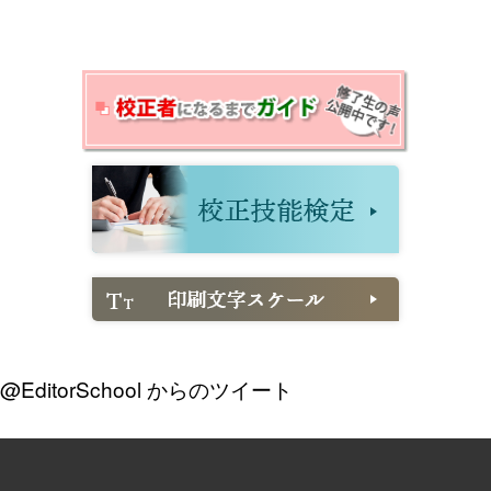
@EditorSchool からのツイート