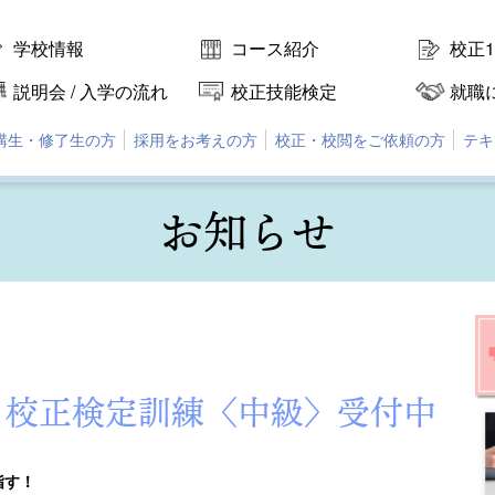
学校情報
コース紹介
校正
説明会 / 入学の流れ
校正技能検定
就職
講生・修了生の方
採用をお考えの方
校正・校閲をご依頼の方
テキ
お知らせ
座 校正検定訓練〈中級〉受付中
指す！