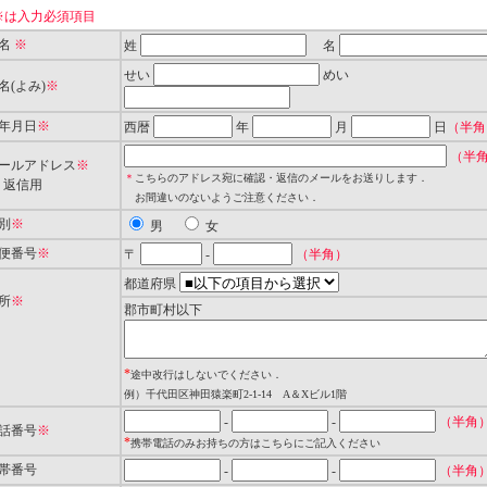
は入力必須項目
氏名
※
姓
名
せい
めい
名(よみ)
※
生年月日
※
西暦
年
月
日
（半角
（半
メールアドレス
※
＊
こちらのアドレス宛に確認・返信のメールをお送りします．
＊
返信用
お間違いのないようご注意ください．
別
※
男
女
郵便番号
※
〒
-
（半角）
都道府県
所
※
郡市町村以下
*
途中改行はしないでください．
例）千代田区神田猿楽町2-1-14 A＆Xビル1階
-
-
（半角
電話番号
※
*
携帯電話のみお持ちの方はこちらにご記入ください
携帯番号
-
-
（半角