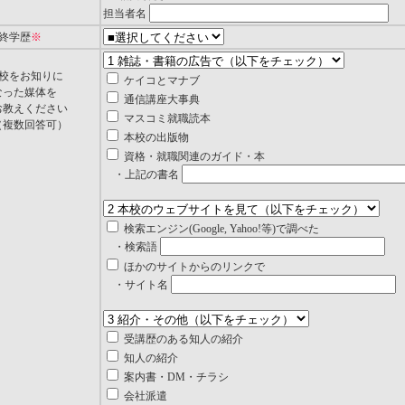
担当者名
最終学歴
※
本校をお知りに
ケイコとマナブ
った媒体を
通信講座大事典
教えください
マスコミ就職読本
複数回答可）
本校の出版物
資格・就職関連のガイド・本
・上記の書名
検索エンジン(Google, Yahoo!等)で調べた
・検索語
ほかのサイトからのリンクで
・サイト名
受講歴のある知人の紹介
知人の紹介
案内書・DM・チラシ
会社派遣