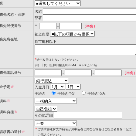
業
名称
勤務先名称・部署
部署
勤務先郵便番号
〒
-
（半角）
都道府県
勤務先所在地
郡市町村以下
*
途中改行はしないでください．
例）千代田区神田猿楽町2-1-14 A＆Xビル1階
勤務先電話番号
-
-
（半角
入金予定
※
入金月日
手続き
手続き予定
手続き済み
受講料
※
受講料負担
※
その他詳細
＊
ご請求書送付先の宛名がお申込者と異なる場合はご担当者名を下記に
ご請求書の送付
※
ご記入ください．