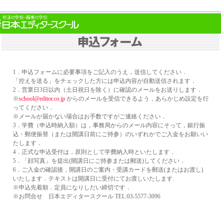
1．申込フォームに必要事項をご記入のうえ，送信してください．
「控えを送る」をチェックした方には申込内容が自動送信されます．
2．営業日3日以内（土日祝日を除く）に確認のメールをお送りします．
※
school@editor.co.jp
からのメールを受信できるよう，あらかじめ設定を行
ってください．
※メールが届かない場合はお手数ですがご連絡ください．
3．学費（申込時納入額）は，事務局からのメール内容にそって，銀行振
込・郵便振替（または開講日前にご持参）のいずれかでご入金をお願いい
たします．
4．正式な申込受付は，原則として学費納入時といたします．
5．「顔写真」を提出(開講日にご持参または郵送)してください．
6．ご入金の確認後，開講日のご案内・受講カードを郵送(またはお渡し)
いたします．テキストは開講日に受付にてお渡しいたします.
※申込先着順．定員になりしだい締切です．
※お問合せ 日本エディタースクール TEL:03-5577-3096