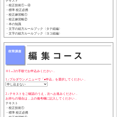
テキスト
・校正技術①～④
・標準 校正必携
・校正練習帳①
・校正練習帳②
・本の知識
・文字の組方ルールブック〈タテ組編〉
・文字の組方ルールブック〈ヨコ組編〉
※1→2の手順でお申込みください．
1.↓プルダウンメニューで「●申込」を選択してください．
2.↓テキストをご確認のうえ，次へお進みください．
お持ちの場合は，上の備考欄に記入してください．
テキスト
・校正技術①
・標準 校正必携