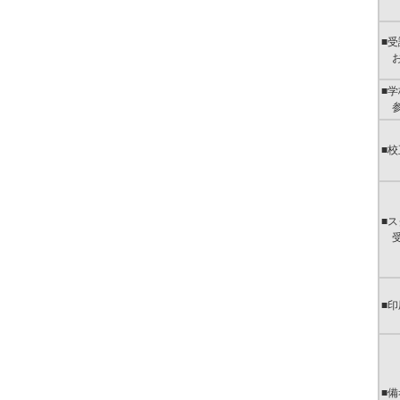
■
お
■
参
■校
■
受
■
■備