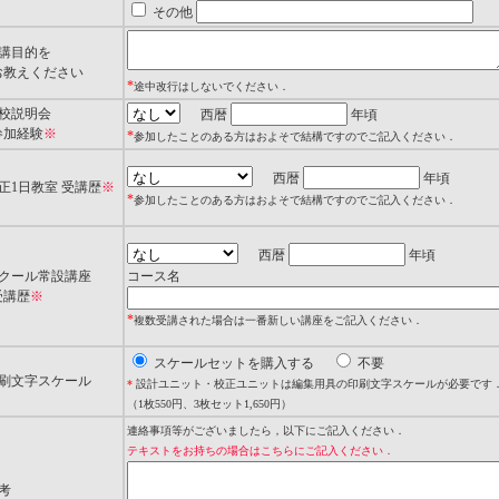
その他
受講目的を
教えください
*
途中改行はしないでください．
学校説明会
西暦
年頃
加経験
※
*
参加したことのある方はおよそで結構ですのでご記入ください．
西暦
年頃
正1日教室 受講歴
※
*
参加したことのある方はおよそで結構ですのでご記入ください．
西暦
年頃
スクール常設講座
コース名
講歴
※
*
複数受講された場合は一番新しい講座をご記入ください．
スケールセットを購入する
不要
印刷文字スケール
*
設計ユニット・校正ユニットは編集用具の印刷文字スケールが必要です
（1枚550円、3枚セット1,650円）
連絡事項等がございましたら，以下にご記入ください．
テキストをお持ちの場合はこちらにご記入ください．
考