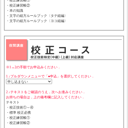
・校正練習帳①
・校正練習帳②
・本の知識
・文字の組方ルールブック〈タテ組編〉
・文字の組方ルールブック〈ヨコ組編〉
※1→2の手順でお申込みください．
1.↓プルダウンメニューで「●申込」を選択してください．
2.↓テキストをご確認のうえ，次へお進みください．
お持ちの場合は，上の備考欄に記入してください．
テキスト
・校正技術①～④
・標準 校正必携
・校正練習帳①
・校正練習帳②